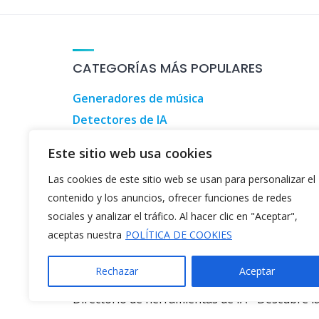
CATEGORÍAS MÁS POPULARES
Generadores de música
Detectores de IA
Herramientas de marketing digital
Este sitio web usa cookies
Herramientas de inversión
Las cookies de este sitio web se usan para personalizar el
Herramientas para informáticos
contenido y los anuncios, ofrecer funciones de redes
Generadores de videos de TikTok
sociales y analizar el tráfico. Al hacer clic en "Aceptar",
aceptas nuestra
POLÍTICA DE COOKIES
Rechazar
Aceptar
©2026
Listado de IA
Directorio de herramientas de IA
-
Descubre la