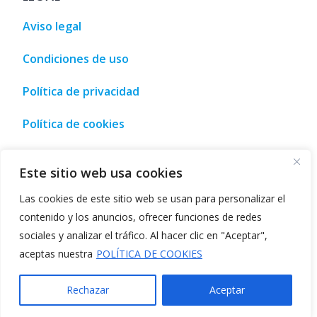
Aviso legal
Condiciones de uso
Política de privacidad
Política de cookies
urismo, ocio y compra • Málaga, España
,
Tourism, leisure an
Este sitio web usa cookies
Las cookies de este sitio web se usan para personalizar el
contenido y los anuncios, ofrecer funciones de redes
sociales y analizar el tráfico. Al hacer clic en "Aceptar",
©2026
Listado de IA
aceptas nuestra
POLÍTICA DE COOKIES
Directorio de herramientas de IA
-
Descubre las
mejores soluciones de inteligencia artificial
Rechazar
Aceptar